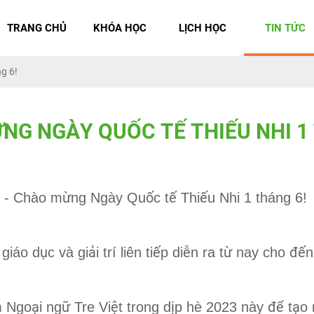
TRANG CHỦ
KHÓA HỌC
LỊCH HỌC
TIN TỨC
g 6!
Ừ
N
G
N
G
À
Y
Q
U
Ố
C
T
Ế
T
H
I
Ế
U
N
H
I
1
ừ
ố
ế
ế
” - Chào m
ng Ngày Qu
c t
Thi
u Nhi 1 tháng 6!
ụ
ả
ế
ễ
ừ
đế
 giáo d
c và gi
i trí liên ti
p di
n ra t
nay cho
n
ạ
ữ
ệ
ị
để
ạ
m Ngo
i ng
Tre Vi
t trong d
p hè 2023 này
t
o 