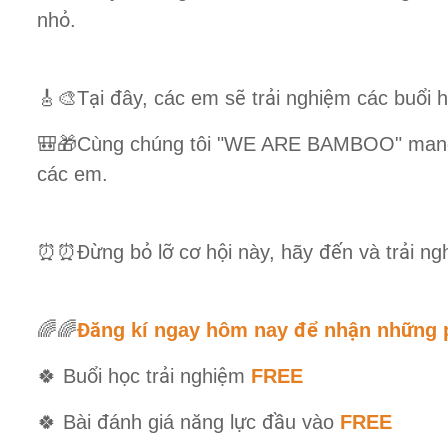
ỏ
nh
.
ạ
đ
ẽ
ả
ệ
ổ
🎸🎨
T
i
ây, các em s
tr
i nghi
m các bu
i h
🎒🎁
Cùng chúng tôi "WE ARE BAMBOO" mang
các em.
Đừ
ỏ
ỡ
ơ
ộ
đế
ả
⏰⏰
ng b
l
c
h
i này, hãy
n và tr
i ng
Đă
để
ậ
ữ
🌈🌈
ng kí ngay hôm nay
nh
n nh
ng 
ổ
ọ
ả
ệ
🍀
Bu
i h
c tr
i nghi
m
FREE
đ
ă
ự
đầ
🍀
Bài
ánh giá n
ng l
c
u vào
FREE