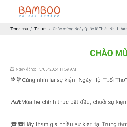
Trang chủ
Tin tức
Chào mừng Ngày Quốc tế Thiếu Nhi 1 thán
C
H
À
O
M
Ngày đăng: 15/05/2024 11:59 AM
ạ
ự
ệ
ộ
ổ
ơ
💐💐
Cùng nhìn l
i s
ki
n “Ngày H
i Tu
i Th
ứ
ắ
đầ
ỗ
ự
ệ
⛺️⛺️
Mùa hè chính th
c b
t
u, chu
i s
ki
n
ề
ự
ệ
ạ
🎓🎓
Hãy tham gia nhi
u s
ki
n t
i Trung tâ