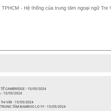
ệ
ố
ủ
ạ
ữ
, TPHCM - H
th
ng c
a trung tâm ngo
i ng
Tre 
TẾ CAMBRIDGE - 15/05/2024
 - 15/05/2024
Tre Việt - 15/05/2024
TRUNG TÂM BAMBOO LO !!!! - 15/05/2024