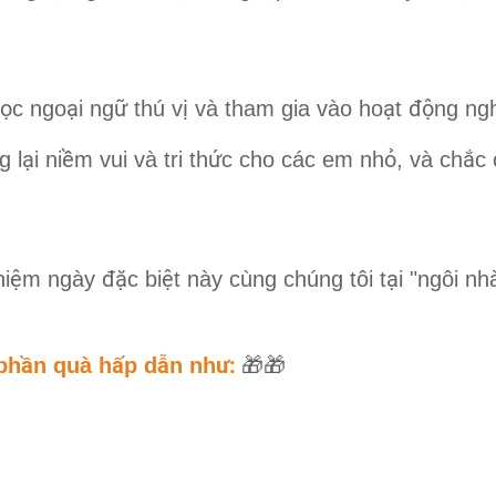
ọ
ạ
ữ
ị
ạ
độ
c ngo
i ng
thú v
và tham gia vào ho
t
ng ng
ạ
ề
ứ
ỏ
ắ
 l
i ni
m vui và tri th
c cho các em nh
, và ch
c 
ệ
đặ
ệ
ạ
hi
m ngày
c bi
t này cùng chúng tôi t
i "ngôi n
ầ
ấ
ẫ
ư:
ph
n quà h
p d
n nh
🎁🎁