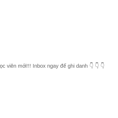
ọ
ớ
để
c viên m
i!!! Inbox ngay
ghi danh
👇
👇
👇