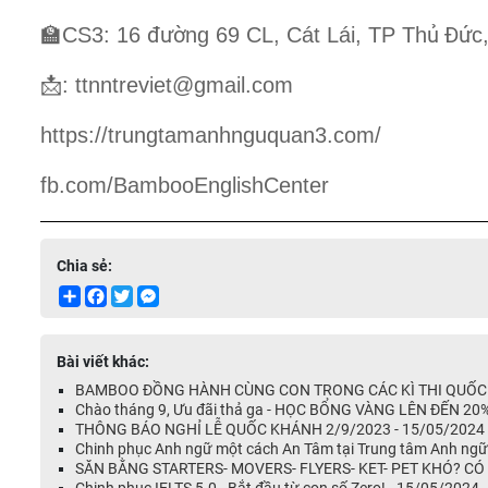
đườ
ủ
Đứ
🏫
CS3: 16
ng 69 CL, Cát Lái, TP Th
c
📩
: ttnntreviet@gmail.com
https://trungtamanhnguquan3.com/
fb.com/BambooEnglishCenter
Chia sẻ:
Share
Facebook
Twitter
Messenger
Bài viết khác:
BAMBOO ĐỒNG HÀNH CÙNG CON TRONG CÁC KÌ THI QUỐC 
Chào tháng 9, Ưu đãi thả ga - HỌC BỔNG VÀNG LÊN ĐẾN 20%
THÔNG BÁO NGHỈ LỄ QUỐC KHÁNH 2/9/2023 - 15/05/2024
Chinh phục Anh ngữ một cách An Tâm tại Trung tâm Anh ngữ 
SĂN BẰNG STARTERS- MOVERS- FLYERS- KET- PET KHÓ? CÓ 
Chinh phục IELTS 5.0 - Bắt đầu từ con số Zero! - 15/05/2024