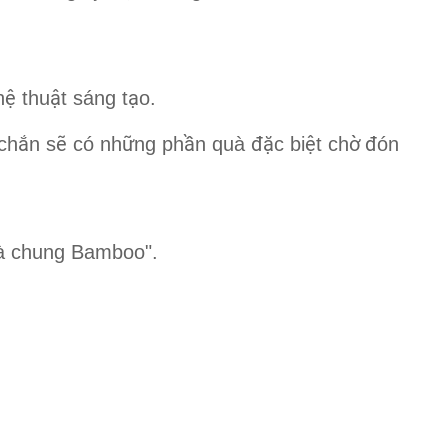
ệ
ậ
ạ
h
thu
t sáng t
o.
ắ
ẽ
ữ
ầ
đặ
ệ
ờ
đ
ch
n s
có nh
ng ph
n quà
c bi
t ch
ón
hà chung Bamboo".