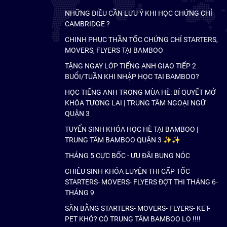
NHỮNG ĐIỀU CẦN LƯU Ý KHI HỌC CHỨNG CHỈ
CAMBRIDGE ?
CHINH PHỤC THẦN TỐC CHỨNG CHỈ STARTERS,
MOVERS, FLYERS TẠI BAMBOO
TẶNG NGAY LỚP TIẾNG ANH GIAO TIẾP 2
BUỔI/TUẦN KHI NHẬP HỌC TẠI BAMBOO?
HỌC TIẾNG ANH TRONG MÙA HÈ: BÍ QUYẾT MỞ
KHÓA TƯƠNG LAI | TRUNG TÂM NGOẠI NGỮ
QUẬN 3
TUYỂN SINH KHÓA HỌC HÈ TẠI BAMBOO |
TRUNG TÂM BAMBOO QUẬN 3 ✨✨
THÁNG 5 CỰC BỐC - ƯU ĐÃI BUNG NÓC
CHIÊU SINH KHÓA LUYỆN THI CẤP TỐC
STARTERS- MOVERS- FLYERS ĐỢT THI THÁNG 6-
THÁNG 9
SĂN BẰNG STARTERS- MOVERS- FLYERS- KET-
PET KHÓ? CÓ TRUNG TÂM BAMBOO LO !!!!