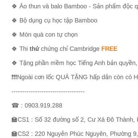
ả
ẩ
độ
🍀
Áo thun và balo Bamboo - S
n ph
m
c 
ộ
ụ
ụ
ọ
ậ
🍀
B
d
ng c
h
c t
p Bamboo
ự
ọ
🍀
Món quà con t
ch
n
ử
ứ
ỉ
🍀
Thi
th
ch
ng ch
Cambridge
FREE
ặ
ầ
ề
ọ
ế
ả
ề
🍀
T
ng ph
n m
m h
c Ti
ng Anh b
n quy
n
ơ
ố
Ặ
ấ
ẫ
❗
❗
❗
️Ngoài c
n l
c QUÀ T
NG h
p d
n còn có H
----------------------------------
☎
: 0903.919.288
ố
đườ
ố
ư
Đ
🏫
CS1 : S
32
ng s
2, C
Xá
ô Thành,
ễ
ườ
🏫
CS2 : 220 Nguy
n Phúc Nguyên, Ph
ng 9