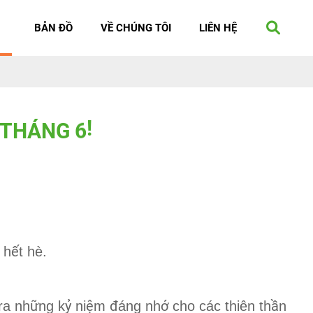
BẢN ĐỒ
VỀ CHÚNG TÔI
LIÊN HỆ
T
H
Á
N
G
6
!
ế
 h
t hè.
ữ
ỷ
ệ
đ
ớ
ầ
ra nh
ng k
ni
m
áng nh
cho các thiên th
n