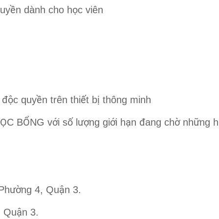
ề
ọ
quy
n dành cho h
c viên
độ
ề
ế
ị
,
c quy
n trên thi
t b
thông minh
Ọ
Ổ
ớ
ố
ượ
ớ
ạ
đ
ờ
ữ
C B
NG v
i s
l
ng gi
i h
n
ang ch
nh
ng h
ườ
ậ
 Ph
ng 4, Qu
n 3.
ậ
, Qu
n 3.