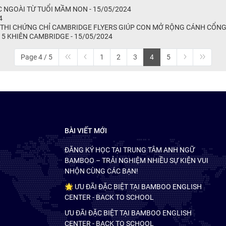
C NGOÀI TỪ TUỔI MẦM NON - 15/05/2024
4
 THI CHỨNG CHỈ CAMBRIDGE FLYERS GIÚP CON MỞ RỘNG CÁNH CỔNG 
15 KHIÊN CAMBRIDGE - 15/05/2024
Page 4 / 5
1
2
3
4
5
BÀI VIẾT MỚI
ĐĂNG KÝ HỌC TẠI TRUNG TÂM ANH NGỮ
BAMBOO – TRẢI NGHIỆM NHIỀU SỰ KIỆN VUI
NHỘN CÙNG CÁC BẠN!
🌟 ƯU ĐÃI ĐẶC BIỆT TẠI BAMBOO ENGLISH
CENTER - BACK TO SCHOOL
ƯU ĐÃI ĐẶC BIỆT TẠI BAMBOO ENGLISH
CENTER - BACK TO SCHOOL