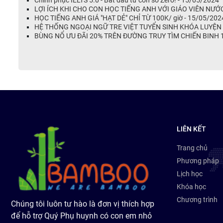
LỢI ÍCH KHI CHO CON HỌC TIẾNG ANH VỚI GIÁO VIÊN NƯỚ
HỌC TIẾNG ANH GIÁ "HẠT DẺ" CHỈ TỪ 100K/ giờ - 15/05/202
HỆ THỐNG NGOẠI NGỮ TRE VIỆT TUYỂN SINH KHÓA LUYỆN
BÙNG NỔ ƯU ĐÃI 20% TRÊN ĐƯỜNG TRUY TÌM CHIẾN BINH 
LIÊN KẾT
Trang chủ
Phương pháp
Lịch học
Khóa học
Chương trình
Chúng tôi luôn tư hào là đơn vị thích hợp
để hỗ trợ Quý Phụ huynh có con em nhỏ