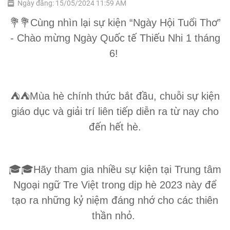
Ngày đăng: 15/05/2024 11:59 AM
ạ
ự
ệ
ộ
ổ
ơ
💐💐
Cùng nhìn l
i s
ki
n “Ngày H
i Tu
i Th
”
ừ
ố
ế
ế
- Chào m
ng Ngày Qu
c t
Thi
u Nhi 1 tháng
6!
ứ
ắ
đầ
ỗ
ự
ệ
⛺️⛺️
Mùa hè chính th
c b
t
u, chu
i s
ki
n
ụ
ả
ế
ễ
ừ
giáo d
c và gi
i trí liên ti
p di
n ra t
nay cho
đế
ế
n h
t hè.
ề
ự
ệ
ạ
🎓🎓
Hãy tham gia nhi
u s
ki
n t
i Trung tâm
ạ
ữ
ệ
ị
để
Ngo
i ng
Tre Vi
t trong d
p hè 2023 này
ạ
ữ
ỷ
ệ
đ
ớ
t
o ra nh
ng k
ni
m
áng nh
cho các thiên
ầ
ỏ
th
n nh
.