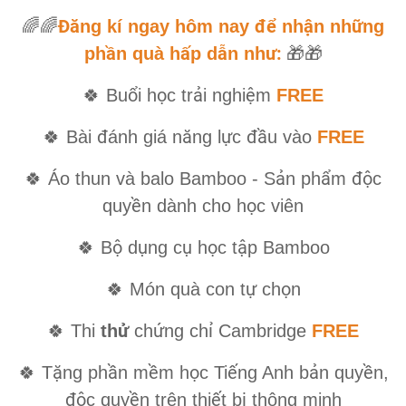
Đă
để
ậ
ữ
🌈🌈
ng kí ngay hôm nay
nh
n nh
ng
ầ
ấ
ẫ
ư:
ph
n quà h
p d
n nh
🎁🎁
ổ
ọ
ả
ệ
🍀
Bu
i h
c tr
i nghi
m
FREE
đ
ă
ự
đầ
🍀
Bài
ánh giá n
ng l
c
u vào
FREE
ả
ẩ
độ
🍀
Áo thun và balo Bamboo - S
n ph
m
c
ề
ọ
quy
n dành cho h
c viên
ộ
ụ
ụ
ọ
ậ
🍀
B
d
ng c
h
c t
p Bamboo
ự
ọ
🍀
Món quà con t
ch
n
ử
ứ
ỉ
🍀
Thi
th
ch
ng ch
Cambridge
FREE
ặ
ầ
ề
ọ
ế
ả
ề
🍀
T
ng ph
n m
m h
c Ti
ng Anh b
n quy
n,
độ
ề
ế
ị
c quy
n trên thi
t b
thông minh