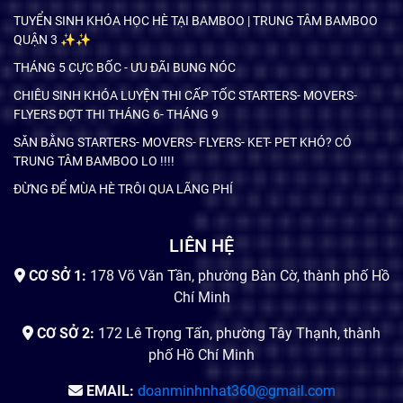
TUYỂN SINH KHÓA HỌC HÈ TẠI BAMBOO | TRUNG TÂM BAMBOO
QUẬN 3 ✨✨
THÁNG 5 CỰC BỐC - ƯU ĐÃI BUNG NÓC
CHIÊU SINH KHÓA LUYỆN THI CẤP TỐC STARTERS- MOVERS-
FLYERS ĐỢT THI THÁNG 6- THÁNG 9
SĂN BẰNG STARTERS- MOVERS- FLYERS- KET- PET KHÓ? CÓ
TRUNG TÂM BAMBOO LO !!!!
ĐỪNG ĐỂ MÙA HÈ TRÔI QUA LÃNG PHÍ
LIÊN HỆ
CƠ SỞ 1:
178 Võ Văn Tần, phường Bàn Cờ, thành phố Hồ
Chí Minh
CƠ SỞ 2:
172 Lê Trọng Tấn, phường Tây Thạnh, thành
phố Hồ Chí Minh
EMAIL:
doanminhnhat360@gmail.com