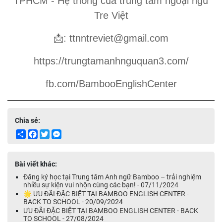
ệ
ố
ủ
ạ
ữ
TPHCM - H
th
ng c
a trung tâm ngo
i ng
ệ
Tre Vi
t
📩
: ttnntreviet@gmail.com
https://trungtamanhnguquan3.com/
fb.com/BambooEnglishCenter
Chia sẻ:
Share
Facebook
Twitter
Messenger
Bài viết khác:
Đăng ký học tại Trung tâm Anh ngữ Bamboo – trải nghiệm
nhiều sự kiện vui nhộn cùng các bạn! - 07/11/2024
🌟 ƯU ĐÃI ĐẶC BIỆT TẠI BAMBOO ENGLISH CENTER -
BACK TO SCHOOL - 20/09/2024
ƯU ĐÃI ĐẶC BIỆT TẠI BAMBOO ENGLISH CENTER - BACK
TO SCHOOL - 27/08/2024