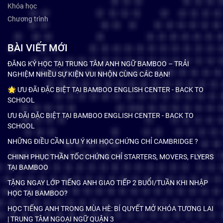
Khóa học
Chương trình
BÀI VIẾT MỚI
ĐĂNG KÝ HỌC TẠI TRUNG TÂM ANH NGỮ BAMBOO – TRẢI
NGHIỆM NHIỀU SỰ KIỆN VUI NHỘN CÙNG CÁC BẠN!
🌟 ƯU ĐÃI ĐẶC BIỆT TẠI BAMBOO ENGLISH CENTER - BACK TO
SCHOOL
ƯU ĐÃI ĐẶC BIỆT TẠI BAMBOO ENGLISH CENTER - BACK TO
SCHOOL
NHỮNG ĐIỀU CẦN LƯU Ý KHI HỌC CHỨNG CHỈ CAMBRIDGE ?
CHINH PHỤC THẦN TỐC CHỨNG CHỈ STARTERS, MOVERS, FLYERS
TẠI BAMBOO
TẶNG NGAY LỚP TIẾNG ANH GIAO TIẾP 2 BUỔI/TUẦN KHI NHẬP
HỌC TẠI BAMBOO?
HỌC TIẾNG ANH TRONG MÙA HÈ: BÍ QUYẾT MỞ KHÓA TƯƠNG LAI
| TRUNG TÂM NGOẠI NGỮ QUẬN 3