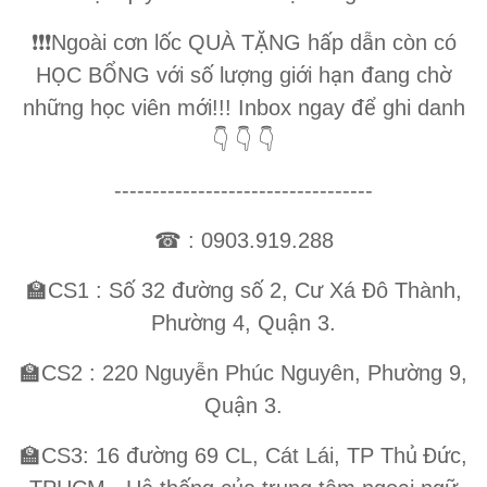
ơ
ố
Ặ
ấ
ẫ
❗
❗
❗
️Ngoài c
n l
c QUÀ T
NG h
p d
n còn có
Ọ
Ổ
ớ
ố
ượ
ớ
ạ
đ
ờ
H
C B
NG v
i s
l
ng gi
i h
n
ang ch
ữ
ọ
ớ
để
nh
ng h
c viên m
i!!! Inbox ngay
ghi danh
👇
👇
👇
----------------------------------
☎
: 0903.919.288
ố
đườ
ố
ư
Đ
🏫
CS1 : S
32
ng s
2, C
Xá
ô Thành,
ườ
ậ
Ph
ng 4, Qu
n 3.
ễ
ườ
🏫
CS2 : 220 Nguy
n Phúc Nguyên, Ph
ng 9,
ậ
Qu
n 3.
đườ
ủ
Đứ
🏫
CS3: 16
ng 69 CL, Cát Lái, TP Th
c,