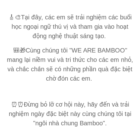
ạ
đ
ẽ
ả
ệ
ổ
🎸🎨
T
i
ây, các em s
tr
i nghi
m các bu
i
ọ
ạ
ữ
ị
ạ
h
c ngo
i ng
thú v
và tham gia vào ho
t
độ
ệ
ậ
ạ
ng ngh
thu
t sáng t
o.
🎒🎁
Cùng chúng tôi "WE ARE BAMBOO"
ạ
ề
ứ
ỏ
mang l
i ni
m vui và tri th
c cho các em nh
,
ắ
ắ
ẽ
ữ
ầ
đặ
ệ
và ch
c ch
n s
có nh
ng ph
n quà
c bi
t
ờ
đ
ch
ón các em.
Đừ
ỏ
ỡ
ơ
ộ
đế
ả
⏰⏰
ng b
l
c
h
i này, hãy
n và tr
i
ệ
đặ
ệ
ạ
nghi
m ngày
c bi
t này cùng chúng tôi t
i
"ngôi nhà chung Bamboo".