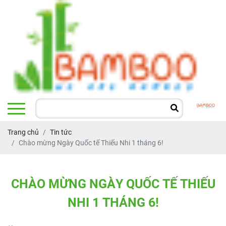
Trang chủ
Tin tức
Chào mừng Ngày Quốc tế Thiếu Nhi 1 tháng 6!
C
H
À
O
M
Ừ
N
G
N
G
À
Y
Q
U
Ố
C
T
Ế
T
H
I
Ế
U
N
H
I
1
T
H
Á
N
G
6
!