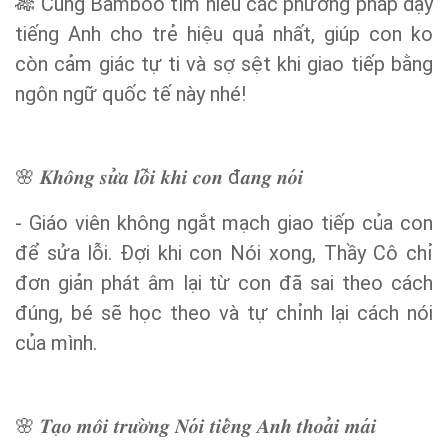
Cùng Bamboo tìm hiểu các phương pháp dạy
🎋
tiếng Anh cho trẻ hiệu quả nhất, giúp con ko
còn cảm giác tự ti và sợ sệt khi giao tiếp bằng
ngôn ngữ quốc tế này nhé!
đ
🌸
𝑲𝒉𝒐̂𝒏𝒈
𝒔𝒖̛
𝒂
𝒍𝒐̂
𝒊
𝒌𝒉𝒊
𝒄𝒐𝒏
𝒂𝒏𝒈
𝒏𝒐
𝒊
- Giáo viên không ngắt mạch giao tiếp của con
để sửa lỗi. Đợi khi con Nói xong, Thầy Cô chỉ
đơn giản phát âm lại từ con đã sai theo cách
đúng, bé sẽ học theo và tự chỉnh lại cách nói
của mình.
🌸
𝑻𝒂
𝒐
𝒎𝒐̂𝒊
𝒕𝒓𝒖̛𝒐̛
𝒏𝒈
𝑵𝒐
𝒊
𝒕𝒊𝒆̂
𝒏𝒈
𝑨𝒏𝒉
𝒕𝒉𝒐𝒂
𝒊
𝒎𝒂
𝒊