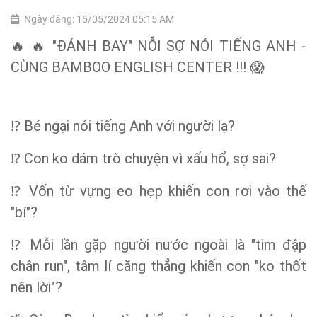
Ngày đăng: 15/05/2024 05:15 AM
"ĐÁNH BAY" NỖI SỢ NÓI TIẾNG ANH -
🔥
🔥
CÙNG BAMBOO ENGLISH CENTER !!!
😱
B
é
ng
ạ
i n
ó
i ti
ế
ng Anh v
ớ
i ng
ườ
i l
ạ
?
⁉
Con ko dám trò chuyện vì xấu hổ, sợ sai?
⁉
V
ố
n t
ừ
v
ự
ng eo h
ẹ
p khi
ế
n con r
ơ
i v
à
o th
ế
⁉
"b
í
"?
M
ỗ
i l
ầ
n g
ặ
p ng
ườ
i n
ướ
c ngo
à
i l
à
"tim
đậ
p
⁉
ch
â
n run", t
â
m l
í
c
ă
ng th
ẳ
ng khi
ế
n con "ko th
ố
t
n
ê
n l
ờ
i"?