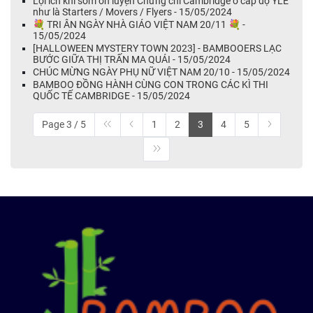
Lợi ích khi sớm ôn luyện Chứng chỉ Cambridge ở cấp độ YLE
như là Starters / Movers / Flyers - 15/05/2024
💐 TRI ÂN NGÀY NHÀ GIÁO VIỆT NAM 20/11 💐 -
15/05/2024
[HALLOWEEN MYSTERY TOWN 2023] - BAMBOOERS LẠC
BƯỚC GIỮA THỊ TRẤN MA QUÁI - 15/05/2024
CHÚC MỪNG NGÀY PHỤ NỮ VIỆT NAM 20/10 - 15/05/2024
BAMBOO ĐỒNG HÀNH CÙNG CON TRONG CÁC KÌ THI
QUỐC TẾ CAMBRIDGE - 15/05/2024
Page 3 / 5
1
2
3
4
5