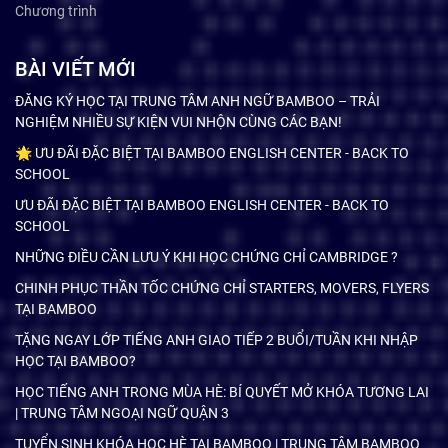
Chương trình
BÀI VIẾT MỚI
ĐĂNG KÝ HỌC TẠI TRUNG TÂM ANH NGỮ BAMBOO – TRẢI
NGHIỆM NHIỀU SỰ KIỆN VUI NHỘN CÙNG CÁC BẠN!
🌟 ƯU ĐÃI ĐẶC BIỆT TẠI BAMBOO ENGLISH CENTER - BACK TO
SCHOOL
ƯU ĐÃI ĐẶC BIỆT TẠI BAMBOO ENGLISH CENTER - BACK TO
SCHOOL
NHỮNG ĐIỀU CẦN LƯU Ý KHI HỌC CHỨNG CHỈ CAMBRIDGE ?
CHINH PHỤC THẦN TỐC CHỨNG CHỈ STARTERS, MOVERS, FLYERS
TẠI BAMBOO
TẶNG NGAY LỚP TIẾNG ANH GIAO TIẾP 2 BUỔI/TUẦN KHI NHẬP
HỌC TẠI BAMBOO?
HỌC TIẾNG ANH TRONG MÙA HÈ: BÍ QUYẾT MỞ KHÓA TƯƠNG LAI
| TRUNG TÂM NGOẠI NGỮ QUẬN 3
TUYỂN SINH KHÓA HỌC HÈ TẠI BAMBOO | TRUNG TÂM BAMBOO