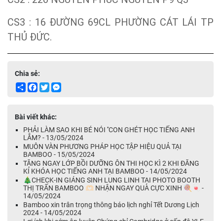
CS3 : 16 ĐƯỜNG 69CL PHƯỜNG CÁT LÁI TP
THỦ ĐỨC.
Chia sẻ:
Share
Facebook
Twitter
Messenger
Bài viết khác:
PHẢI LÀM SAO KHI BÉ NÓI ''CON GHÉT HỌC TIẾNG ANH
LẮM? - 13/05/2024
MUÔN VÀN PHƯƠNG PHÁP HỌC TẬP HIỆU QUẢ TẠI
BAMBOO - 15/05/2024
TẶNG NGAY LỚP BỒI DƯỠNG ÔN THI HỌC KÌ 2 KHI ĐĂNG
KÍ KHÓA HỌC TIẾNG ANH TẠI BAMBOO - 14/05/2024
🎄CHECK-IN GIÁNG SINH LUNG LINH TẠI PHOTO BOOTH
THỊ TRẤN BAMBOO 🫶🏻 NHẬN NGAY QUÀ CỰC XINH 🍭🍬 -
14/05/2024
Bamboo xin trân trọng thông báo lịch nghỉ Tết Dương Lịch
2024 - 14/05/2024