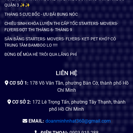
QUẬN 3 ✨✨
THÁNG 5 CỰC BỐC - ƯU ĐÃI BUNG NÓC
CHIÊU SINH KHÓA LUYỆN THI CẤP TỐC STARTERS- MOVERS-
FLYERS ĐỢT THI THÁNG 6- THÁNG 9
SĂN BẰNG STARTERS- MOVERS- FLYERS- KET- PET KHÓ? CÓ
TRUNG TÂM BAMBOO LO !!!!
ĐỪNG ĐỂ MÙA HÈ TRÔI QUA LÃNG PHÍ
LIÊN HỆ
CƠ SỞ 1:
178 Võ Văn Tần, phường Bàn Cờ, thành phố Hồ
Chí Minh
CƠ SỞ 2:
172 Lê Trọng Tấn, phường Tây Thạnh, thành
phố Hồ Chí Minh
EMAIL:
doanminhnhat360@gmail.com
ĐIỆN THOẠI:
0903.919.288