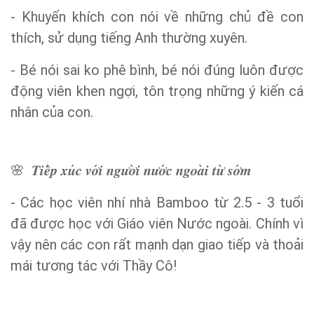
- Khuyến khích con nói về những chủ đề con
thích, sử dụng tiếng Anh thường xuyên.
- Bé nói sai ko phê bình, bé nói đúng luôn được
động viên khen ngợi, tôn trọng những ý kiến cá
nhân của con.
̀
🌸
𝑻𝒊𝒆̂
𝒑
𝒙𝒖
𝒄
𝒗𝒐̛
𝒊
𝒏𝒈𝒖̛𝒐̛
𝒊
𝒏𝒖̛𝒐̛
𝒄
𝒏𝒈𝒐𝒂
𝒊
𝒕𝒖̛
𝒔𝒐̛
𝒎
- Các học viên nhí nhà Bamboo từ 2.5 - 3 tuổi
đã được học với Giáo viên Nước ngoài. Chính vì
vậy nên các con rất mạnh dạn giao tiếp và thoải
mái tương tác với Thầy Cô!