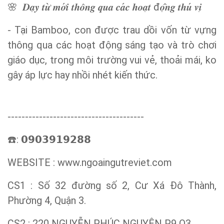
̀
đ
́
🌸
𝑫𝒂
𝒚
𝒕𝒖̛
𝒎𝒐̛
𝒊
𝒕𝒉𝒐̂𝒏𝒈
𝒒𝒖𝒂
𝒄𝒂
𝒄
𝒉𝒐𝒂
𝒕
𝒐
𝒏𝒈
𝒕𝒉𝒖
𝒗𝒊
- Tại Bamboo, con được trau dồi vốn từ vựng
thông qua các hoạt động sáng tạo và trò chơi
giáo dục, trong môi trường vui vẻ, thoải mái, ko
gây áp lực hay nhồi nhét kiến thức.
---------------------------------------
️:
☎
𝟬𝟵𝟬𝟯𝟵𝟭𝟵𝟮𝟴𝟴
WEBSITE : www.ngoaingutreviet.com
CS1 : Số 32 đường số 2, Cư Xá Đô Thành,
Phường 4, Quận 3.
CS2 : 220 NGUYỄN PHÚC NGUYÊN P9 Q3