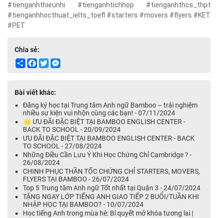
#tienganhthieunhi #tienganhtichhop #tienganhthcs_thpt
#tienganhhocthuat_ielts_toefl #starters #movers #flyers #KET
#PET
Chia sẻ:
Share
Facebook
Twitter
Messenger
Bài viết khác:
Đăng ký học tại Trung tâm Anh ngữ Bamboo – trải nghiệm
nhiều sự kiện vui nhộn cùng các bạn! - 07/11/2024
🌟 ƯU ĐÃI ĐẶC BIỆT TẠI BAMBOO ENGLISH CENTER -
BACK TO SCHOOL - 20/09/2024
ƯU ĐÃI ĐẶC BIỆT TẠI BAMBOO ENGLISH CENTER - BACK
TO SCHOOL - 27/08/2024
Những Điều Cần Lưu Ý Khi Học Chứng Chỉ Cambridge ? -
26/08/2024
CHINH PHỤC THẦN TỐC CHỨNG CHỈ STARTERS, MOVERS,
FLYERS TẠI BAMBOO - 26/07/2024
Top 5 Trung tâm Anh ngữ Tốt nhất tại Quận 3 - 24/07/2024
TẶNG NGAY LỚP TIẾNG ANH GIAO TIẾP 2 BUỔI/TUẦN KHI
NHẬP HỌC TẠI BAMBOO? - 10/07/2024
Học tiếng Anh trong mùa hè: Bí quyết mở khóa tương lai |