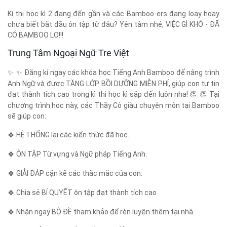
Kì thi học kì 2 đang đến gần và các Bamboo-ers đang loay hoay
chưa biết bắt đầu ôn tập từ đâu? Yên tâm nhé, VIỆC GÌ KHÓ - ĐÃ
CÓ BAMBOO LO!!!
✨
✨
Đă
ng k
í
ngay c
á
c kh
ó
a học Tiếng Anh Bamboo để nâng trình
Anh Ngữ và được TẶNG LỚP BỒI DƯỠNG MIỄN PHÍ, giúp con tự tin
đạt thành tích cao trong kì thi học kì sắp đến luôn nha!
👏
👏
Tại
chương trình học này, các Thầy Cô giàu chuyên môn tại Bamboo
sẽ giúp con:
🍀
HỆ THỐNG lại các kiến thức đã học.
🍀
ÔN TẬP Từ vựng và Ngữ pháp Tiếng Anh.
🍀
GIẢI ĐÁP cặn kẽ các thắc mắc của con.
🍀
Chia sẻ BÍ QUYẾT ôn tập đạt thành tích cao
🍀
Nhận ngay BỘ ĐỀ tham khảo để rèn luyện thêm tại nhà.