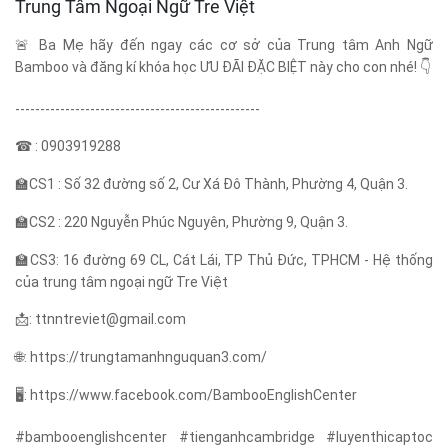
🚨
Ba Mẹ hãy đến ngay các cơ sở của Trung tâm Anh Ngữ
Bamboo và đăng kí khóa học ƯU ĐÃI ĐẶC BIỆT này cho con nhé!
👇
-------------------------------------------------
☎
: 0903919288
🏫
CS1 : Số 32 đường số 2, Cư Xá Đô Thành, Phường 4, Quận 3.
🏫
CS2 : 220 Nguyễn Phúc Nguyên, Phường 9, Quận 3.
🏫
CS3: 16 đường 69 CL, Cát Lái, TP Thủ Đức, TPHCM - Hệ thống
của trung tâm ngoại ngữ Tre Việt
📩
: ttnntreviet@gmail.com
🌐
: https://trungtamanhnguquan3.com/
🖥
: https://www.facebook.com/BambooEnglishCenter
#bambooenglishcenter #tienganhcambridge #luyenthicaptoc