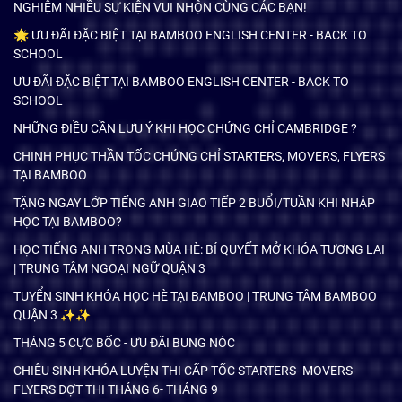
NGHIỆM NHIỀU SỰ KIỆN VUI NHỘN CÙNG CÁC BẠN!
🌟 ƯU ĐÃI ĐẶC BIỆT TẠI BAMBOO ENGLISH CENTER - BACK TO
SCHOOL
ƯU ĐÃI ĐẶC BIỆT TẠI BAMBOO ENGLISH CENTER - BACK TO
SCHOOL
NHỮNG ĐIỀU CẦN LƯU Ý KHI HỌC CHỨNG CHỈ CAMBRIDGE ?
CHINH PHỤC THẦN TỐC CHỨNG CHỈ STARTERS, MOVERS, FLYERS
TẠI BAMBOO
TẶNG NGAY LỚP TIẾNG ANH GIAO TIẾP 2 BUỔI/TUẦN KHI NHẬP
HỌC TẠI BAMBOO?
HỌC TIẾNG ANH TRONG MÙA HÈ: BÍ QUYẾT MỞ KHÓA TƯƠNG LAI
| TRUNG TÂM NGOẠI NGỮ QUẬN 3
TUYỂN SINH KHÓA HỌC HÈ TẠI BAMBOO | TRUNG TÂM BAMBOO
QUẬN 3 ✨✨
THÁNG 5 CỰC BỐC - ƯU ĐÃI BUNG NÓC
CHIÊU SINH KHÓA LUYỆN THI CẤP TỐC STARTERS- MOVERS-
FLYERS ĐỢT THI THÁNG 6- THÁNG 9